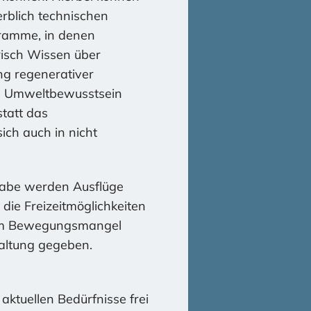
rblich technischen
gramme, in denen
risch Wissen über
ng regenerativer
nd Umweltbewusstsein
tatt das
ch auch in nicht
lhabe werden Ausflüge
die Freizeitmöglichkeiten
 dem Bewegungsmangel
taltung gegeben.
ktuellen Bedürfnisse frei