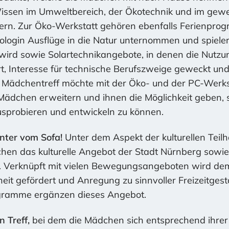
Wissen im Umweltbereich, der Ökotechnik und im gewe
rn. Zur Öko-Werkstatt gehören ebenfalls Ferienpro
Biologin Ausflüge in die Natur unternommen und spiele
ird sowie Solartechnikangebote, in denen die Nutzu
rt, Interesse für technische Berufszweige geweckt u
r Mädchentreff möchte mit der Öko- und der PC-Werks
dchen erweitern und ihnen die Möglichkeit geben, si
ausprobieren und entwickeln zu können.
nter vom Sofa!
Unter dem Aspekt der kulturellen Tei
chen das kulturelle Angebot der Stadt Nürnberg sowie 
en. Verknüpft mit vielen Bewegungsangeboten wird
it gefördert und Anregung zu sinnvoller Freizeitges
gramme ergänzen dieses Angebot.
 Treff,
bei dem die Mädchen sich entsprechend ihrer a