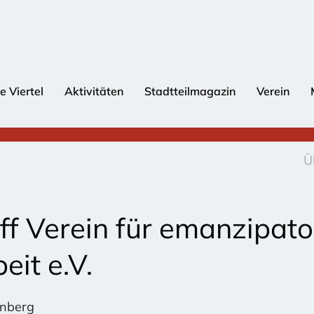
e Viertel
Aktivitäten
Stadtteilmagazin
Verein
Ü
f Verein für emanzipato
it e.V.
rnberg