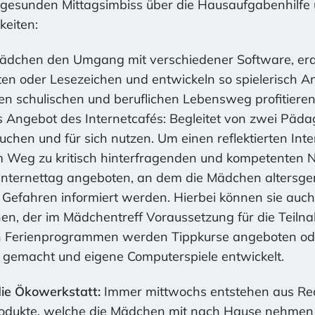
gesunden Mittagsimbiss über die Hausaufgabenhilfe 
keiten:
ädchen den Umgang mit verschiedener Software, erar
rten oder Lesezeichen und entwickeln so spielerisch
ren schulischen und beruflichen Lebensweg profitiere
s Angebot des Internetcafés: Begleitet von zwei Päd
chen und für sich nutzen. Um einen reflektierten Int
Weg zu kritisch hinterfragenden und kompetenten Nu
 Internettag angeboten, an dem die Mädchen altersge
d Gefahren informiert werden. Hierbei können sie auch
en, der im Mädchentreff Voraussetzung für die Teil
 In Ferienprogrammen werden Tippkurse angeboten o
gemacht und eigene Computerspiele entwickelt.
die Ökowerkstatt:
Immer mittwochs entstehen aus Rec
Produkte, welche die Mädchen mit nach Hause nehmen