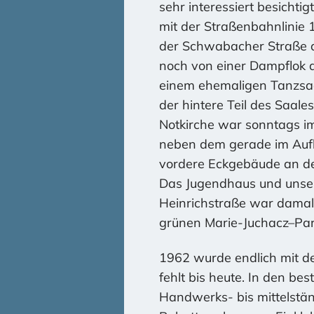
sehr interessiert besicht
mit der Straßenbahnlinie
der Schwabacher Straße a
noch von einer Dampflok an
einem ehemaligen Tanzsaal
der hintere Teil des Saal
Notkirche war sonntags imm
neben dem gerade im Aufb
vordere Eckgebäude an der
Das Jugendhaus und unser
Heinrichstraße war damal
grünen Marie-Juchacz–Park
1962 wurde endlich mit d
fehlt bis heute. In den b
Handwerks- bis mittelstän