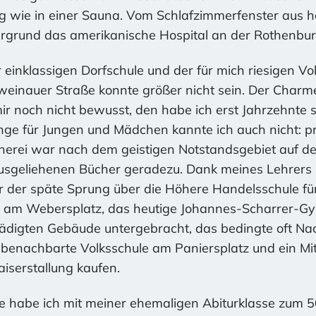
g wie in einer Sauna. Vom Schlafzimmerfenster aus 
ergrund das amerikanische Hospital an der Rothenbur
 einklassigen Dorfschule und der für mich riesigen V
weinauer Straße konnte größer nicht sein. Der Char
r noch nicht bewusst, den habe ich erst Jahrzehnte s
ge für Jungen und Mädchen kannte ich auch nicht: pr
cherei war nach dem geistigen Notstandsgebiet auf de
ausgeliehenen Bücher geradezu. Dank meines Lehrers 
r der späte Sprung über die Höhere Handelsschule für
e am Webersplatz, das heutige Johannes-Scharrer-Gy
ädigten Gebäude untergebracht, das bedingte oft Na
 benachbarte Volksschule am Paniersplatz und ein M
iserstallung kaufen.
e habe ich mit meiner ehemaligen Abiturklasse zum 5