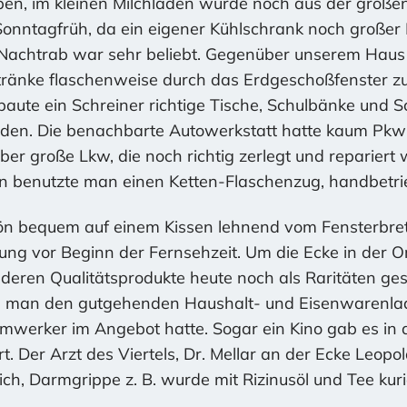
en, im kleinen Milchladen wurde noch aus der große
onntagfrüh, da ein eigener Kühlschrank noch großer 
 Nachtrab war sehr beliebt. Gegenüber unserem Haus
ränke flaschenweise durch das Erdgeschoßfenster zu 
baute ein Schreiner richtige Tische, Schulbänke und S
rden. Die benachbarte Autowerkstatt hatte kaum Pkw 
aber große Lkw, die noch richtig zerlegt und reparier
n benutzte man einen Ketten-Flaschenzug, handbetri
hön bequem auf einem Kissen lehnend vom Fensterbret
gung vor Beginn der Fernsehzeit. Um die Ecke in der Or
deren Qualitätsprodukte heute noch als Raritäten ge
 man den gutgehenden Haushalt- und Eisenwarenlad
werker im Angebot hatte. Sogar ein Kino gab es in d
rt. Der Arzt des Viertels, Dr. Mellar an der Ecke Leopo
ch, Darmgrippe z. B. wurde mit Rizinusöl und Tee kuri