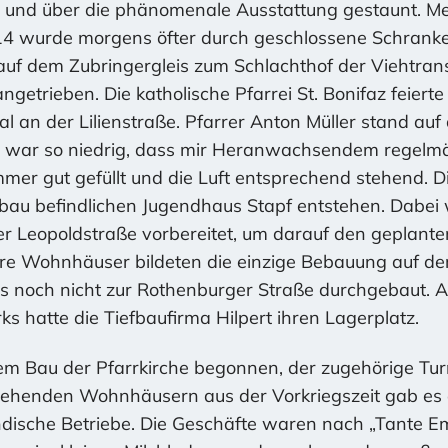
igt und über die phänomenale Ausstattung gestaunt. 
 14 wurde morgens öfter durch geschlossene Schrank
uf dem Zubringergleis zum Schlachthof der Viehtrans
getrieben. Die katholische Pfarrei St. Bonifaz feierte 
 an der Lilienstraße. Pfarrer Anton Müller stand au
es war so niedrig, dass mir Heranwachsendem regelmä
er gut gefüllt und die Luft entsprechend stehend. Di
au befindlichen Jugendhaus Stapf entstehen. Dabei
 Leopoldstraße vorbereitet, um darauf den geplanten
e Wohnhäuser bildeten die einzige Bebauung auf der
s noch nicht zur Rothenburger Straße durchgebaut. A
s hatte die Tiefbaufirma Hilpert ihren Lagerplatz.
em Bau der Pfarrkirche begonnen, der zugehörige T
estehenden Wohnhäusern aus der Vorkriegszeit gab es 
dische Betriebe. Die Geschäfte waren nach „Tante Em