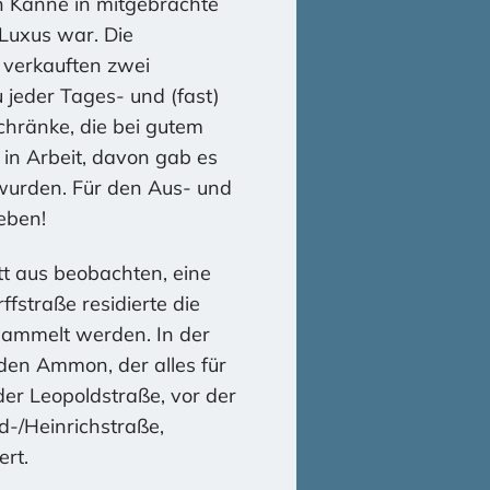
n Kanne in mitgebrachte
Luxus war. Die
 verkauften zwei
jeder Tages- und (fast)
chränke, die bei gutem
in Arbeit, davon gab es
t wurden. Für den Aus- und
eben!
t aus beobachten, eine
ffstraße residierte die
sammelt werden. In der
en Ammon, der alles für
er Leopoldstraße, vor der
ld-/Heinrichstraße,
ert.