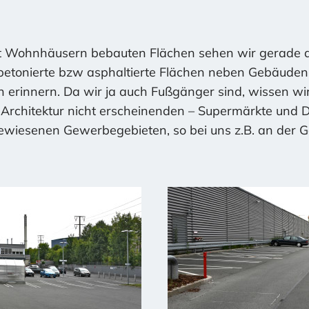
 Juli haben wir beantragt, dass unser Grünzugprojek
berg aufgenommen werde. Für den Herbst haben wir 
it Wohnhäusern bebauten Flächen sehen wir gerade 
tteils geplant. (Siehe unser Programm)
etonierte bzw asphaltierte Flächen neben Gebäuden,
er „am Ball bleiben“!
 erinnern. Da wir ja auch Fußgänger sind, wissen wir,
Architektur nicht erscheinenden – Supermärkte und Di
hen sind Lebensräume, sondern jeder einzelne Baum. 
ewiesenen Gewerbegebieten, so bei uns z.B. an der G
ieser Seite: „Mein Freund, der Baum!“
Download PDF „