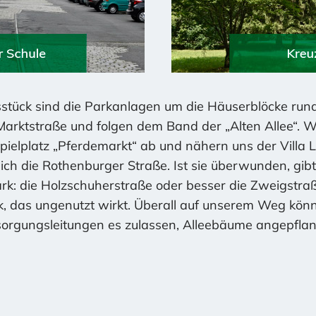
stück sind die Parkanlagen um die Häuserblöcke rund
Marktstraße und folgen dem Band der „Alten Allee“. 
ielplatz „Pferdemarkt“ ab und nähern uns der Villa L
ich die Rothenburger Straße. Ist sie überwunden, gibt 
: die Holzschuherstraße oder besser die Zweigstraß
k, das ungenutzt wirkt. Überall auf unserem Weg könn
sorgungsleitungen es zulassen, Alleebäume angepfla
rojekt am 9. März in einer gemeinsamen Begehung 
m 12. April in der Bürgervereinsrunde dem Oberbürge
stellt. Die schriftliche Antwort der Stadt verspricht e