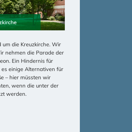
 um die Kreuzkirche. Wir
Wir nehmen die Parade der
eon. Ein Hindernis für
es einige Alternativen für
e – hier müssten wir
ten, wenn die unter der
nzt werden.
den zuständigen
rmeister und den
ine Prüfung. In der