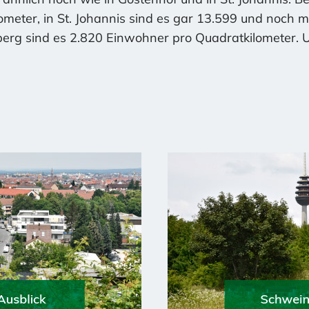
meter, in St. Johannis sind es gar 13.599 und noch m
erg sind es 2.820 Einwohner pro Quadratkilometer. 
hemalige Ruinengrundstücke und leerstehende Gewer
ische Gebäude verwendet, sondern auch Grünflächen 
 / Schweinauer Hauptstraße wurde so ein ehemaliges
tzerstraße wird ein Fabrikgebäude abgerissen und do
n werden am Westpark, gleich neben der Ossietzky-Sc
us ergibt sich, dass wir darauf achten müssen, dass