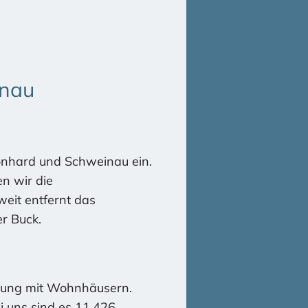
inau
eonhard und Schweinau ein.
n wir die
eit entfernt das
r Buck.
bauung mit Wohnhäusern.
ei uns sind es 11.426