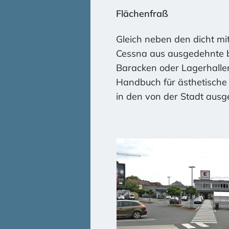
Bürgervereinsrunde am 10.
Flächenfraß
Freiraum“ der Stadt Nürn
Gleich neben den dicht m
Bürger/innen unseres Stad
Cessna aus ausgedehnte b
Wir werden natürlich weit
Baracken oder Lagerhallen
Handbuch für ästhetische 
Nicht nur große Grünfläc
in den von der Stadt ausg
Beitrag weiter unten auf d
>>>