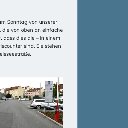
t in den „Masterplan
eine Begehung für die
am Sonntag von unserer
 die von oben an einfache
 dass dies die – in einem
scounter sind. Sie stehen
Dazu ein gesonderter
eisseestraße.
Baumpatenschaft-Infos“