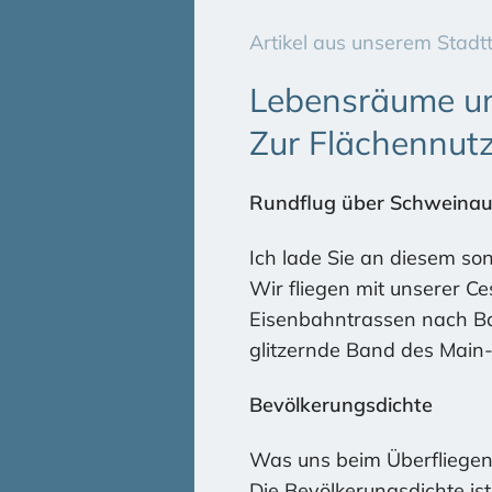
Artikel aus unserem Stadt
Lebensräume un
Zur Flächennut
Rundflug über Schweinau
Ich lade Sie an diesem so
Wir fliegen mit unserer C
Eisenbahntrassen nach Ba
glitzernde Band des Main-
Bevölkerungsdichte
Was uns beim Überfliegen 
Die Bevölkerungsdichte ist