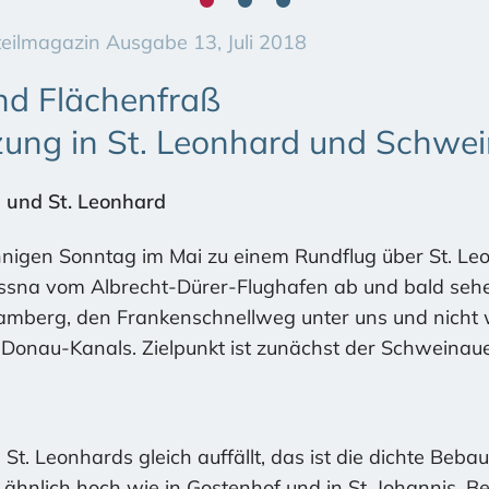
teilmagazin Ausgabe 13, Juli 2018
d Flächenfraß
zung in St. Leonhard und Schwe
 und St. Leonhard
nnigen Sonntag im Mai zu einem Rundflug über St. L
essna vom Albrecht-Dürer-Flughafen ab und bald sehe
mberg, den Frankenschnellweg unter uns und nicht w
Donau-Kanals. Zielpunkt ist zunächst der Schweinaue
St. Leonhards gleich auffällt, das ist die dichte Be
 ähnlich hoch wie in Gostenhof und in St. Johannis. B