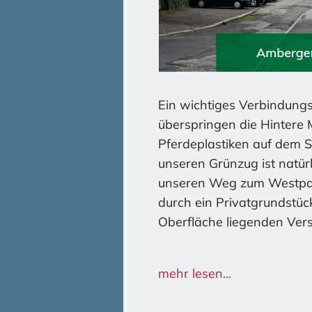
Ein wichtiges Verbindungs
überspringen die Hintere 
Pferdeplastiken auf dem Sp
unseren Grünzug ist natürl
unseren Weg zum Westpark
durch ein Privatgrundstüc
Oberfläche liegenden Ver
Wir haben unser Grünzugp
mehr lesen...
städtischen Stellen und a
städtischen Referaten vorge