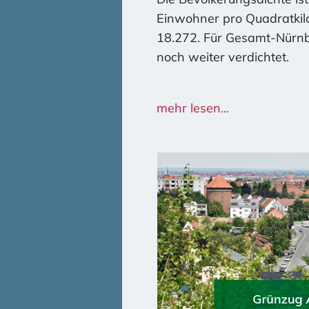
Einwohner pro Quadratkilo
18.272. Für Gesamt-Nürnb
noch weiter verdichtet.
Dabei werden nicht nur e
mehr lesen...
denkmalgeschützte histor
zum Opfer. Ecke Holbein-
bebaut, Ecke Orff- / Kreu
neu erstehen. Grünfläche
Wohnhäuser geopfert. Dara
Grünflächen entstehen.